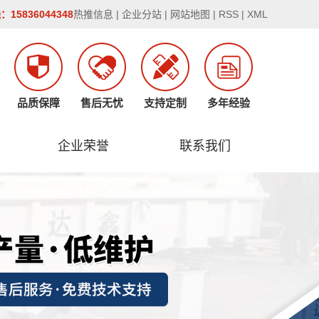
15836044348
热推信息
|
企业分站
|
网站地图
|
RSS
|
XML
品质保障
售后无忧
支持定制
多年经验
企业荣誉
联系我们
企业荣誉
联系我们