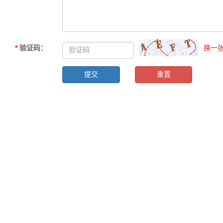
*
验证码
：
换一