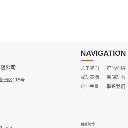
NAVIGATION
有限公司
关于我们
产品介绍
成功案例
新闻动态
园区118号
企业荣誉
联系我们
百度统计
3.com