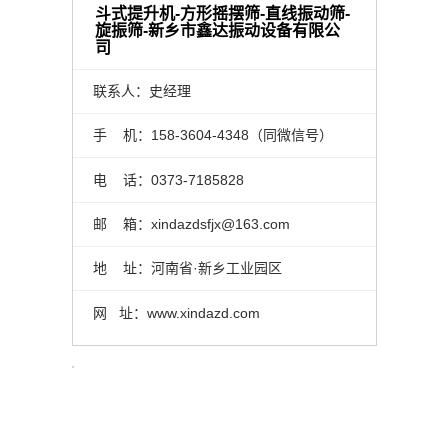
斗式提升机-方形摇摆筛-直线振动筛-
旋振筛-新乡市鑫达振动设备有限公
司
联系人：史经理
手 机：158-3604-4348（同微信号）
电 话：0373-7185828
邮 箱：xindazdsfjx@163.com
地 址：河南省·新乡工业园区
网 址：www.xindazd.com