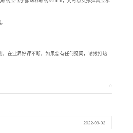
机轴线应低于振动器轴线
，对称点支撑弹簧应水
3-5mm
幅。
原则，在业界好评不断，如果您有任何疑问，请拨打热
0
2022-09-02