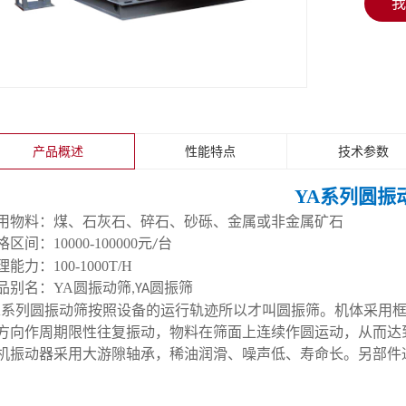
我
产品概述
性能特点
技术参数
YA系列圆振
用物料：煤、石灰石、碎石、砂砾、金属或非金属矿石
格区间：
10000-100000
元
台
/
理能力：
100-1000T/H
品别名：
YA
圆振动筛
圆振筛
,YA
A
系列圆振动筛按照设备的运行轨迹所以才叫圆振筛。机体采用
方向作周期限性往复振动，物料在筛面上连续作圆运动，从而达
机振动器采用大游隙轴承，稀油润滑、噪声低、寿命长。另部件