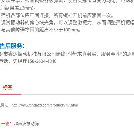
、安装完毕，检查调整各级弹簧，使各支撑位置受力均匀，电动
等高
误差≤
。
(
3mm)
、筛机各部位应牢固连接，所有螺栓开机前应紧固一次。
、调试振动器的偏心块夹角，可以调整激振力，从而调整筛机振
、与其他障碍物间的距离不小于
。
100mm
售后服务：
乡市鑫达振动机械有限公司始终坚持
“求真务实，服务至胜”的
电话：史经理
158-3604-4348
标签
文网址：
http://www.xindazd.com/product/747.html
上一篇：
超声波振动筛