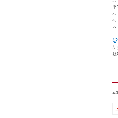
2
平
3
4
5
◎
新
线
本