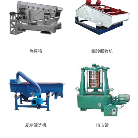
热振筛
细沙回收机
麦糠筛选机
拍击筛