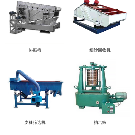
热振筛
细沙回收机
麦糠筛选机
拍击筛