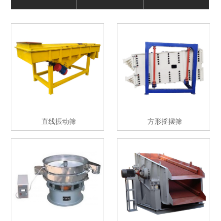
直线振动筛
方形摇摆筛