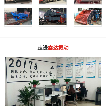
走进
鑫达振动