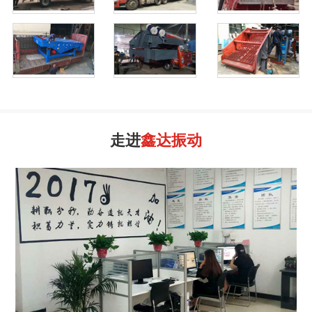
走进
鑫达振动