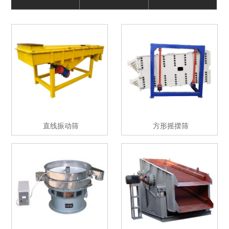
直线振动筛
方形摇摆筛