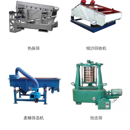
热振筛
细沙回收机
麦糠筛选机
拍击筛