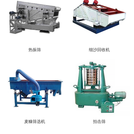
热振筛
细沙回收机
麦糠筛选机
拍击筛